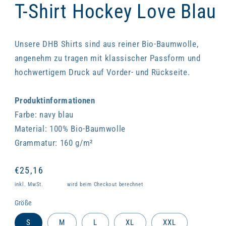
T-Shirt Hockey Love Blau
Unsere DHB Shirts sind aus reiner Bio-Baumwolle,
angenehm zu tragen mit klassischer Passform und
hochwertigem Druck auf Vorder- und Rückseite.
Produktinformationen
Farbe: navy blau
Material: 100% Bio-Baumwolle
Grammatur: 160 g/m²
Normaler
€25,16
Preis
inkl. MwSt.
Versand
wird beim Checkout berechnet
Größe
S
M
L
XL
XXL